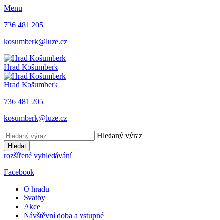
Menu
736 481 205
kosumberk@luze.cz
Hrad
Košumberk
Hrad
Košumberk
736 481 205
kosumberk@luze.cz
Hledaný výraz
Hledat
rozšířené vyhledávání
Facebook
O hradu
Svatby
Akce
Návštěvní doba a vstupné