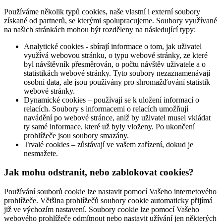
Používáme několik typů cookies, naše vlastní i externí soubory
získané od partnerů, se kterými spolupracujeme. Soubory využívané
na našich stránkách mohou být rozděleny na následující typy:
Analytické cookies - sbírají informace o tom, jak uživatel
využívá webovou stránku, o typu webové stránky, ze které
byl návštěvník přesměrován, o počtu návštěv uživatele a o
statistikách webové stránky. Tyto soubory nezaznamenávají
osobní data, ale jsou používány pro shromažďování statistik
webové stránky.
Dynamické cookies – používají se k uložení informací o
relacích. Soubory s informacemi o relacích umožňují
navádění po webové stránce, aniž by uživatel musel vkládat
ty samé informace, které už byly vloženy. Po ukončení
prohlížeče jsou soubory smazány.
Trvalé cookies – zůstávají ve vašem zařízení, dokud je
nesmažete.
Jak mohu odstranit, nebo zablokovat cookies?
Používání souborů cookie lze nastavit pomocí Vašeho internetového
prohlížeče. Většina prohlížečů soubory cookie automaticky přijímá
již ve výchozím nastavení. Soubory cookie lze pomocí Vašeho
webového prohlížeče odmítnout nebo nastavit užívání jen některých