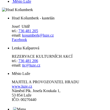
Město Luže
Hrad Košumberk - kastelán
Josef Uhlíř
tel.:
736 481 205
email:
kosumberk@luze.cz
Facebook
Lenka Kašparová
REZERVACE KULTURNÍCH AKCÍ
tel.:
736 481 206
email:
tic@luze.cz
Město Luže
MAJITEL A PROVOZOVATEL HRADU
www.luze.cz
Náměstí Plk. Josefa Koukala 1,
53 854 Luže
IČO: 00270440